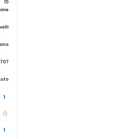
10
mane
velli
iano
707
Auto
1
1