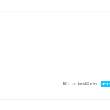
50 questions
50 minuti
Final