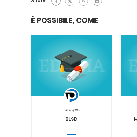
Share:
È POSSIBILE, COME
Iprogec
ATORI
BLSD