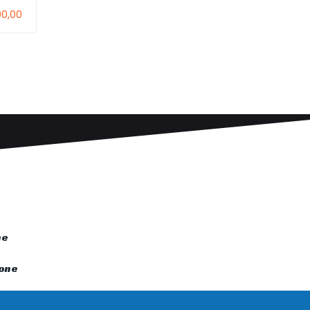
00,00
€1.000,00
1
398
1
ne
tone