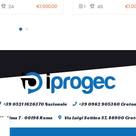
€1.000,00
€1.0
24
1
40
+39 0521 1626370 Nazionale
+39 0962 905360 Croto
Via Lima 7 - 00198 Roma
Via Luigi Settino 57, 88900 Cro