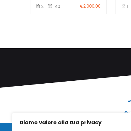
€800,00
€2.000,00
2
40
1
Diamo valore alla tua privacy