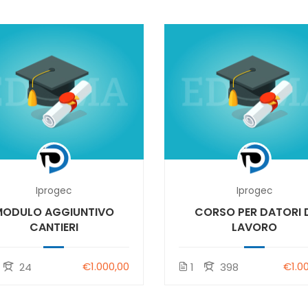
Iprogec
Iprogec
MODULO AGGIUNTIVO
CORSO PER DATORI 
CANTIERI
LAVORO
€1.000,00
€1.0
24
1
398