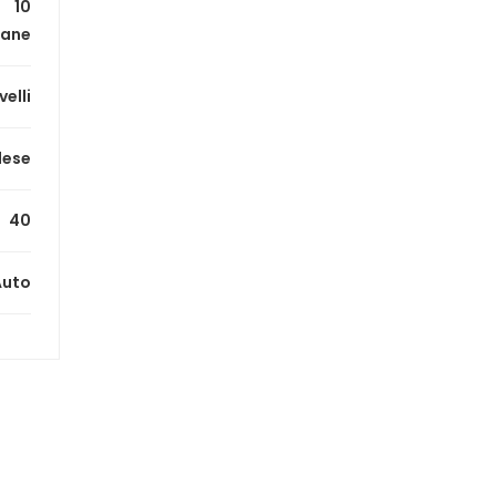
10
mane
velli
lese
40
Auto