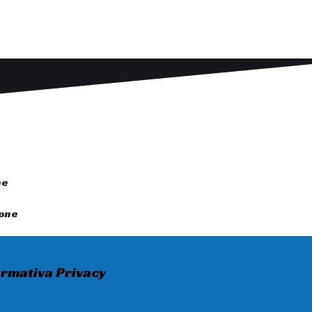
ne
tone
ormativa Privacy