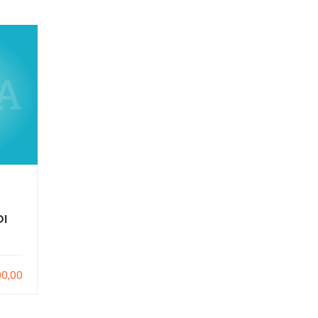
Iprogec
DI
AGGIORNAMENTO DATORI
DI LAVORO
00,00
€800,00
1
1
1