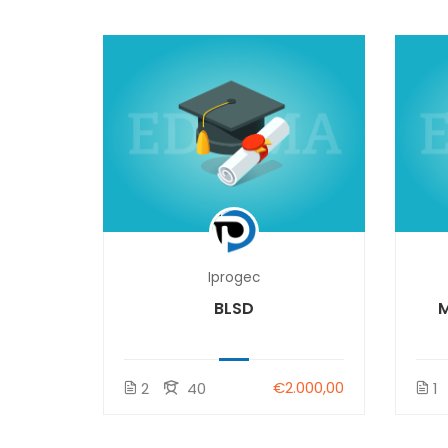
Iprogec
BLSD
.000,00
€2.000,00
2
40
1